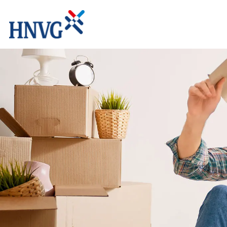
Home
Angebote | Tarife
Gas
Wärme
Wasser
Abwasser
Netze