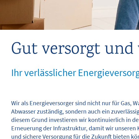
Dienstleistungen
Service
Gut versorgt und 
Über uns
Ihr verlässlicher Energieversor
Kontakt
Suche
Wir als Energieversorger sind nicht nur für Gas,
Abwasser zuständig, sondern auch ein zuverlässig
diesem Grund investieren wir kontinuierlich in d
Erneuerung der Infrastruktur, damit wir unseren 
und sichere Versorgung für die Zukunft bieten k