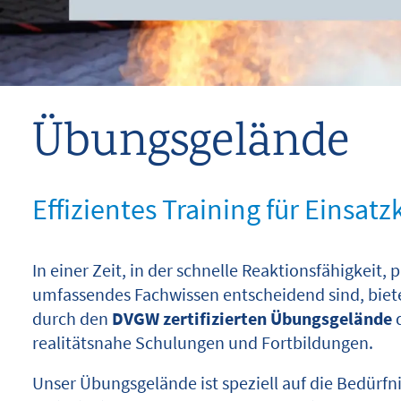
Containerterminal
Standrohrvermietung
Übungsgelände
Übungsgelände
Service
Effizientes Training für Einsatz
Über uns
Kontakt
In einer Zeit, in der schnelle Reaktionsfähigkeit,
umfassendes Fachwissen entscheidend sind, biet
durch den
DVGW zertifizierten Übungsgelände
d
Suche
realitätsnahe Schulungen und Fortbildungen.
Unser Übungsgelände ist speziell auf die Bedürfn