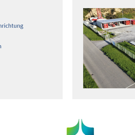
nrichtung
n