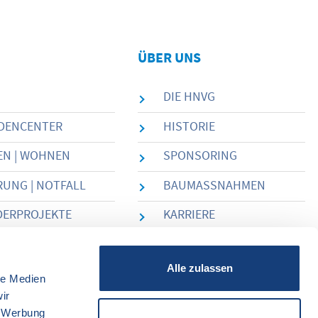
ÜBER UNS
DIE HNVG
DENCENTER
HISTORIE
EN | WOHNEN
SPONSORING
UNG | NOTFALL
BAUMASSNAHMEN
DERPROJEKTE
KARRIERE
NLOAD
Alle zulassen
le Medien
ir
, Werbung