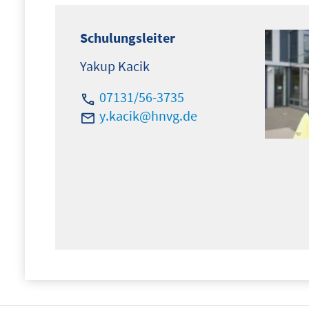
Schulungsleiter
Yakup Kacik
07131/56-3735
y
k
c
k
hnvg
d