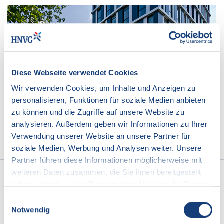
Diese Webseite verwendet Cookies
Wir verwenden Cookies, um Inhalte und Anzeigen zu
personalisieren, Funktionen für soziale Medien anbieten
zu können und die Zugriffe auf unsere Website zu
analysieren. Außerdem geben wir Informationen zu Ihrer
Verwendung unserer Website an unsere Partner für
soziale Medien, Werbung und Analysen weiter. Unsere
Partner führen diese Informationen möglicherweise mit
weiteren Daten zusammen, die Sie ihnen bereitgestellt
haben oder die sie im Rahmen Ihrer Nutzung der Dienste
ANGEBOTE | TARIFE
gesammelt haben.
Einwilligungsauswahl
Notwendig
GAS