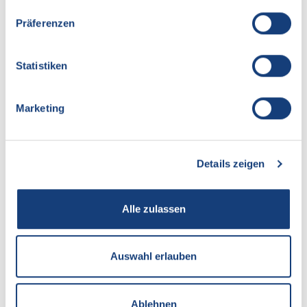
WÄRME
Präferenzen
WASSER
ABWASSER
Statistiken
NETZE
Marketing
NETZANSCHLUSS
Details zeigen
NETZNUTZUNG
INSTALLATEURWESEN
Alle zulassen
PLANAUSKUNFT
MESSSTELLENBETRIEB
Auswahl erlauben
DIENSTLEISTUNGEN
Ablehnen