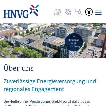
Home
Angebote | Tarife
Netze
Über uns
Dienstleistungen
Zuverlässige Energieversorgung und
Service
regionales Engagement
Über uns
Die Heilbronner Versorgungs GmbH sorgt dafür, dass