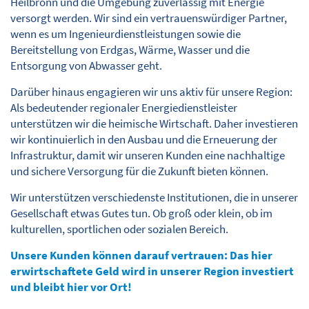
Heilbronn und die Umgebung zuverlässig mit Energie
Die HNVG
versorgt werden. Wir sind ein vertrauenswürdiger Partner,
wenn es um Ingenieurdienstleistungen sowie die
Baumaßnahmen
Bereitstellung von Erdgas, Wärme, Wasser und die
Umwelt | Klima
Entsorgung von Abwasser geht.
Auszeichnungen
Darüber hinaus engagieren wir uns aktiv für unsere Region:
Als bedeutender regionaler Energiedienstleister
Historie
unterstützen wir die heimische Wirtschaft. Daher investieren
Sponsoring
wir kontinuierlich in den Ausbau und die Erneuerung der
Karriere
Infrastruktur, damit wir unseren Kunden eine nachhaltige
und sichere Versorgung für die Zukunft bieten können.
Kontakt
Wir unterstützen verschiedenste Institutionen, die in unserer
Gesellschaft etwas Gutes tun. Ob groß oder klein, ob im
Suche
kulturellen, sportlichen oder sozialen Bereich.
Unsere Kunden können darauf vertrauen: Das hier
erwirtschaftete Geld wird in unserer Region investiert
und bleibt hier vor Ort!