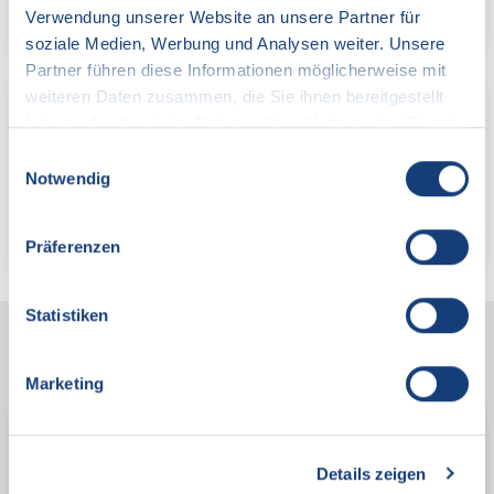
Abs. 3 des Energiesteuergesetzes
Verwendung unserer Website an unsere Partner für
soziale Medien, Werbung und Analysen weiter. Unsere
Partner führen diese Informationen möglicherweise mit
weiteren Daten zusammen, die Sie ihnen bereitgestellt
Marktrolle: Handel/BKV
haben oder die sie im Rahmen Ihrer Nutzung der Dienste
gesammelt haben.
Einwilligungsauswahl
Notwendig
Datenblatt HNVG-BKV
Zertifikat HNVG BKV
Präferenzen
Statistiken
Netz
Marketing
Netzanschluss
Details zeigen
Dokumente für den Bereich Netzanschluss finden Sie