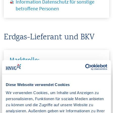
Information Datenschutz für sonstige
betroffene Personen
Erdgas-Lieferant und BKV
Marktrolle:
Lieferant/Transportkunde
Datenblatt HNVG-Lieferant
Diese Webseite verwendet Cookies
Zertifikat HNVG Vertrieb
Wir verwenden Cookies, um Inhalte und Anzeigen zu
Wiederverkäufernachweis HNVG
personalisieren, Funktionen für soziale Medien anbieten
zu können und die Zugriffe auf unsere Website zu
Bestätigung der Anmeldung nach § 38
analysieren. Außerdem geben wir Informationen zu Ihrer