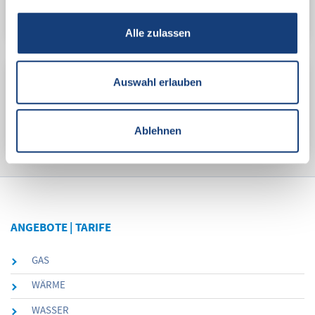
hier
.
Alle zulassen
Auswahl erlauben
Netznutzung
Dokumente für den Bereich Netznutzung finden Sie
hier
.
Ablehnen
ANGEBOTE | TARIFE
GAS
WÄRME
WASSER