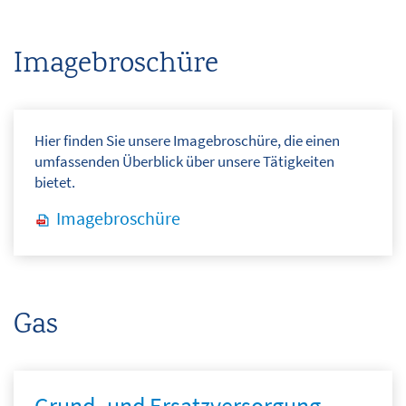
Energiespartipps
Imagebroschüre
Gastankstelle
Bauen | Wohnen
Störung | Notfall
Hier finden Sie unsere Imagebroschüre, die einen
Downloadbereich
umfassenden Überblick über unsere Tätigkeiten
bietet.
Über uns
Imagebroschüre
Kontakt
Suche
Gas