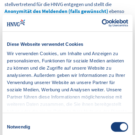
stellvertretend für die HNVG entgegen und stellt die
Anonymität des Meldenden (falls gewünscht)
ebenso
wie die Einhaltung der datenschutzrelevanten Vorgaben
sicher. Die gesamte Kommunikation zwischen dem
Hinweisgeber und der HNVG erfolgt über die HNVG-
Hinweisgeberstelle.
Diese Webseite verwendet Cookies
Auch wenn Sie Hinweise unter Angabe Ihres Namens
Wir verwenden Cookies, um Inhalte und Anzeigen zu
melden, wird gewährleistet, dass Ihnen keine
personalisieren, Funktionen für soziale Medien anbieten
ungerechtfertigten Nachteile entstehen.
zu können und die Zugriffe auf unsere Website zu
Im Rahmen der Aufklärung schützt die HNVG auch die von
analysieren. Außerdem geben wir Informationen zu Ihrer
dem Hinweis betroffenen Personen.
Verwendung unserer Website an unsere Partner für
soziale Medien, Werbung und Analysen weiter. Unsere
Gemäß §§ 19 ff. Hinweisgeberschutzgesetz (HinSchG) dürfen
Partner führen diese Informationen möglicherweise mit
Hinweise jederzeit auch bei den dort bezeichneten externen
weiteren Daten zusammen, die Sie ihnen bereitgestellt
Meldestellen des Bundes (z. B. Bundesamt für Justiz) oder
haben oder die sie im Rahmen Ihrer Nutzung der Dienste
der Länder eingereicht werden.
gesammelt haben.
Einwilligungsauswahl
Hinweise sollten aber zunächst bei der oben genannten
Notwendig
externen Hinweisgeberstelle der HNVG eingereicht werden;